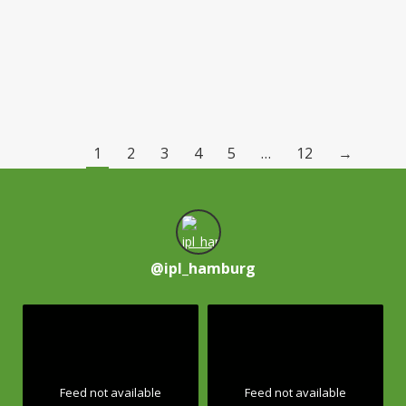
Sitzen. Ganz einfach auf den CHAIR sich setzen
ohne…
Подробнее
1
2
3
4
5
…
12
→
@
ipl_hamburg
Feed not available
Feed not available