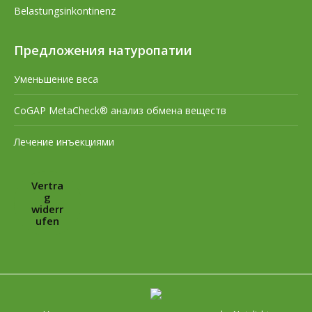
Belastungsinkontinenz
Предложения натуропатии
Уменьшение веса
CoGAP MetaCheck® анализ обмена веществ
Лечение инъекциями
Vertra
g
widerr
ufen