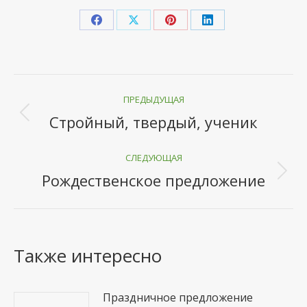
Share
Share
Share
Share
on
on
on
on
Facebook
X
Pinterest
LinkedIn
Навигация
ПРЕДЫДУЩАЯ
по
Стройный, твердый, ученик
Предыдущая
записям
запись:
СЛЕДУЮЩАЯ
Рождественское предложение
Следующая
запись:
Также интересно
Праздничное предложение