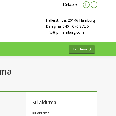
Türkçe
Facebook
Instagram
page
page
Hallerstr. 5a, 20146 Hamburg
opens
opens
Danışma: 040 - 670 872 5
in
in
info@ipl-hamburg.com
new
new
window
window
Randevu
rma
Kıl aldırma
Kıl aldırma