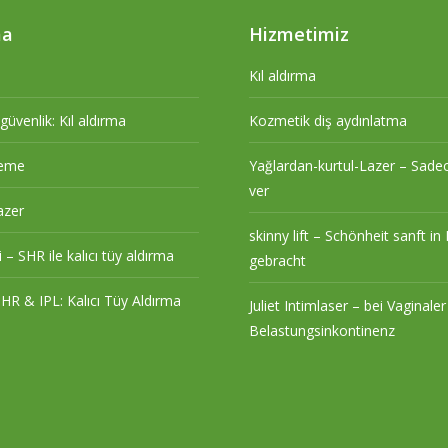
ma
Hizmetimiz
Kıl aldırma
üvenlik: Kıl aldırma
Kozmetik diş aydınlatma
rleme
Yağlardan-kurtul-Lazer – Sadece
ver
azer
skinny lift – Schönheit sanft i
 – SHR ile kalıcı tüy aldırma
gebracht
R & IPL: Kalıcı Tüy Aldırma
Juliet Intimlaser – bei Vaginale
Belastungsinkontinenz