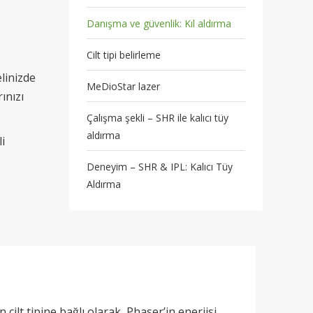
Danışma ve güvenlik: Kıl aldırma
Cilt tipi belirleme
linizde
MeDioStar lazer
ınızı
Çalışma şekli – SHR ile kalıcı tüy
aldırma
i
Deneyim – SHR & IPL: Kalıcı Tüy
Aldırma
cilt tipine bağlı olarak, Phaser’in enerjisi