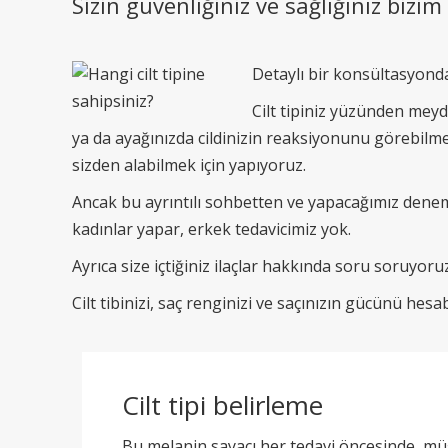
Sizin güvenliğiniz ve sağlığınız bizim
Detaylı bir konsültasyonda 
Cilt tipiniz yüzünden meyd
ya da ayağınızda cildinizin reaksiyonunu görebilm
sizden alabilmek için yapıyoruz.
Ancak bu ayrıntılı sohbetten ve yapacağımız denem
kadınlar yapar, erkek tedavicimiz yok.
Ayrıca size içtiğiniz ilaçlar hakkında soru soruyoruz
Cilt tibinizi, saç renginizi ve saçınızın gücünü hesa
Cilt tipi belirleme
Bu melanin sayacı her tedavi öncesinde, müşte