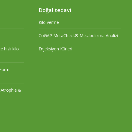
Doğal tedavi
Kilo verme
CoGAP MetaCheck® Metabolizma Analizi
 hızlı kilo
Enjeksiyon Kürleri
n Form
r Atrophie &