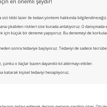
 için en önemli şeydir!
sizi tıbbi lazer ile tedavi yöntemi hakkında bilgilendireceğiz.
ana çıkabilen riskleri size burada anlatıyoruz. O danışmada e
ek için küçük bir deneme yapıyoruz. Bu denemeyi de korkular
eden sonra tedaviye başlıyoruz. Tedaviyi de sadece tecrübel
, çünkü o ilaçlar bazen dayanıklı kıl aldırmayı etkiler.
ba katarak kişisel tedaviyi hesaplıyoruz.
rinin tedavi edilecek derinin melanin içeriğini ölçer. Ölçülen 